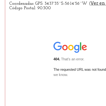
Ver en
Coordenadas GPS: 34·37´35´´S-56·14´56´´W (
Código Postal: 90.300