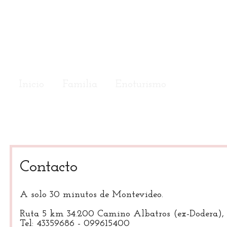
Inicio
Familia
Enoturismo
Tienda
Eventos
Contacto
Contacto
A solo 30 minutos de Montevideo.
Ruta 5 km 34.200 Camino Albatros (ex-Dodera), 
Tel: 43359686 - 099615400